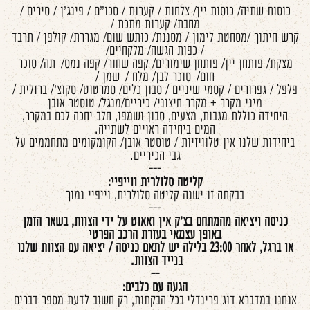
כוסות שתיה/ כוסות יין/ צלחות / קערות / סכו"ם / פינג'ן / סירים /
מחבת/ קערות מתכת /
קרש חיתוך /מסחטת לימון / מסננת/ כותש שום/ מגררת/ קולפן / תרבד
/ כפות הגשה/ מלקחיים/
מצקת/ פותחן יין/ פותחן שימורים/ קפה שחור/ קפה נמס/ תה/ סוכר
חום/ סוכר לבן/ מלח / שמן /
פלפל / גפרורים / קסמי שיניים / סבון כלים/ סמרטוט/ סקוצ'/ ברזלית /
מיני מקרר + מקרר חיצוני/ כיריים/מנגל/ טוסטר אובן
היחידה כוללת מגבות, מצעים, סבון ושמפו, חלב יחכה לכם במקרר,
המים ביחידה ראויים לשתייה.
ביחידות שלנו אין טלוויזיות / טוסטר אובן/ הקומקומים מתחממים על
גבי הכיריים.
---
קליטה סלולרית ווייפיי:
בבקתה זו ישנה קליטה סלולרית, וייפיי נמוך
---
כניסה ויציאה מהמתחם בצ'ק אין ואאוט על ידי הצוות, בשאר הזמן
באופן עצמאי בעזרת הרכב הפרטי
או ברגל, לאחר 23:00 בלילה יש לתאם כניסה / יציאה עם הצוות שלנו
בנייד הצוות.
--
הגעה עם כלבים:
אנחנו במדברא דוג פרינדלי בכל הבקתות, רק חשוב לדעת מספר דברים