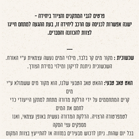
פרטים לגבי המתקנים והציוד ביחידה -
ישנה אפשרות לכניסה עם הרכב ליחידה זו, בעת ההגעה למתחם חייגו
לצוות להכוונה והסברים.
---
שכשוכית :
מקור מים קר בלבד, מילוי המים נעשה עצמאית ע"י האורח.
השכשוכית ניתנת לריקון ומילוי במידת הצורך.
האט טאב טבעי:
ההאט טאב הטבעי שלנו, הוא מקור מים ששמולא ע"י
מים
קרים המתחממים על ידי הדלקת מדורה מתחת למתקן הייעודי כדי
לחמם את המים
לטמפרטורה הרצויה. הדלקת המדורה נעשית באופן עצמאי, ואנו
מספקים עצי הסקה
בכל יום שהות. ניתן לרכוש מבעירים במזווה או להתייעץ בצוות המקום