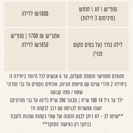
סופ"ש \ חג \ חופש
₪1800 ללילה
(מינימום 3 לילות)
אמצ"ש ₪ 1700 | סופ"ש
לילה בודד (על בסיס מקום
₪1850 ללילה
פנוי)
מהאדם החמישי תוספת תשלום, עד 6 אנשים לכל היותר ביחידה זו
ביחידה 2 חדרי שינה עם מיטות זוגיות, אורחים נוספים על גבי מזרוני
שטח / ספה קבועה
ילד עד גיל 14 100 ש"ח | מבוגר 200 ש"ח (לינה על גבי מזרונים)
ישנה אפשרות לכניסה עם רכב לבקתה זו!
**שימו לב - לא ניתן לבצע הזמנה של שתי בקתות שונות ולעבור
בניהן! רק באישור המוקד**