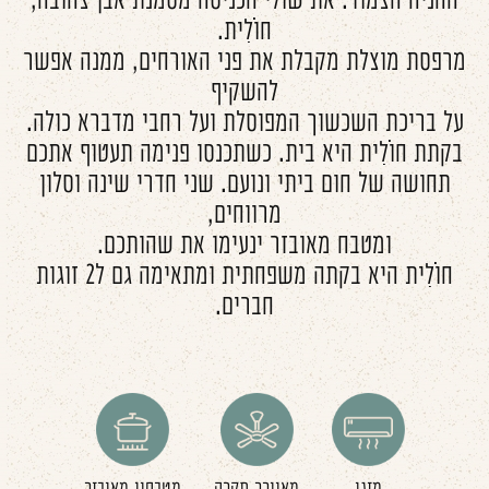
החניה הצמוד. את שולי הכניסה מסמנת אבן צהובה,
חוֹלִית.
מרפסת מוצלת מקבלת את פני האורחים, ממנה אפשר
להשקיף
על בריכת השכשוך המפוסלת ועל רחבי מדברא כולה.
בקתת חוֹלִית היא בית. כשתכנסו פנימה תעטוף אתכם
תחושה של חום ביתי ונועם. שני חדרי שינה וסלון
מרווחים,
ומטבח מאובזר ינעימו את שהותכם.
חוֹלִית היא בקתה משפחתית ומתאימה גם ל2 זוגות
חברים.