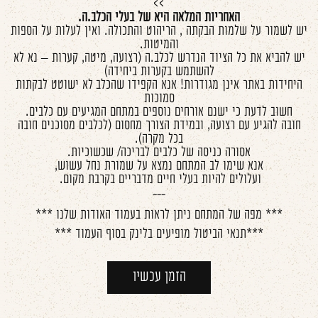
>>
האחריות המלאה היא של בעלי הכלב.ה.
יש לשמור על שלמות הבקתה , הריהוט והתכולה. ואין לעלות על הספות
והמיטות
.
יש להביא את כל הציוד הנדרש לכלב.ה (רצועה, מיטה, קערות – נא לא
להשתמש בקערות ביחידה)
היחידות באתר אינן מגודרות! אנא הקפידו שהכלב לא ישוטט לבקתות
סמוכות
חשוב לדעת כי ישנם אורחים נוספים במתחם המגיעים עם כלבים.
חובה להגיע עם רצועה, ובמידת הצורך מחסום (לכלבים מסוכנים חובה
בכל מקרה).
אסורה כניסה של כלבים לבריכה/ שכשוכיות.
אנא שימו לב המתחם נמצא על שמורת נחל עשוש
,
ועלולים להיות בעלי חיים מדבריים בקרבת מקום.
---
*** מפה של המתחם ניתן לראות בעמוד האודות שלנו ***
***תנאי הביטול מופיעים בלינק בסוף העמוד ***
הזמן עכשיו