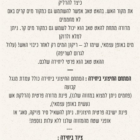
כיצד להדליק
את מקור האש. בהאט טאב אפשר להשתמש גם כמקור מים קרים באם
לא מחממים
מדורה מתחת להאט טאב הוא יכול לשמש גם כמקור מים קר. ניתן
למלא ולרוקן
מים באופן עצמאי, שימו לב – ריקון המים רק לאחר כיבוי האש! (עלול
לגרום לשריפה)
ההאט טאב הוא פרטי ליחידה שלכם.
---
המתחם החיצוני ביחידה :
המתחם החיצוני ביחידה כולל עמדת מנגל
קבועה
(פחמים ניתן למצוא במזווה שלנו), פינת מדורה פרטית (הדלקת אש
נעשית באופן עצמאי),
פינת ישיבה פרטית חיצונית. ניתן להשאיל סיר פויקה, סאג' או
אופני שטח מהמזווה שלנו ללא עלות נוספת!
---
ציוד ביחידה :