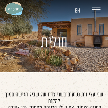
דלג לתוכן
דלג לסרגל הניווט
EN
חולית
שני עצי זית נטועים בשני צדיו של שביל הגישה סמוך
למקום