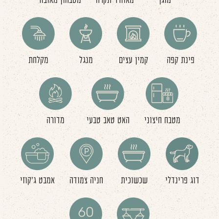
מזגן
מאוורר תקרה
מטבחון מאובזר
פינת קפה
קמין עצים
מנגל
מקלחת
מטבח חיצוני
האט טאב טבעי
מדורה
דוג פרינדלי
שכשוכית
חניה צמודה
אמבט ג'קוזי