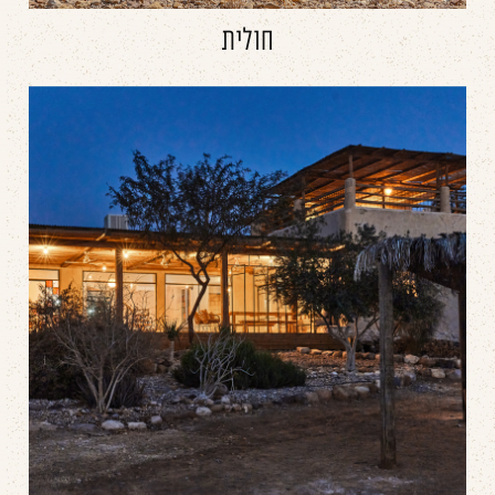
חולית