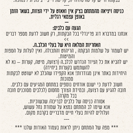
בבקתה זו יש קליטה סלולרית, קליטת וייפיי בינונית / נמוכה.
---
כניסה ויציאה מהמתחם בצ'ק אין ואאוט על ידי הצוות, בשאר הזמן
באופן עצמאי רגלית.
--
הגעה עם כלבים:
אנחנו במדברא דוג פרינדלי בכל הבקתות, רק חשוב לדעת מספר דברים
>>
האחריות המלאה היא של בעלי הכלב.ה.
יש לשמור על שלמות הבקתה , הריהוט והתכולה. ואין לעלות על הספות
והמיטות
.
יש להביא את כל הציוד הנדרש לכלב.ה (רצועה, מיטה, קערות – נא לא
להשתמש בקערות ביחידה)
היחידות באתר אינן מגודרות! אנא הקפידו שהכלב לא ישוטט לבקתות
סמוכות
חשוב לדעת כי ישנם אורחים נוספים במתחם המגיעים עם כלבים.
חובה להגיע עם רצועה, ובמידת הצורך מחסום (לכלבים מסוכנים חובה
בכל מקרה).
אסורה כניסה של כלבים לבריכה/ שכשוכיות.
אנא שימו לב המתחם נמצא על שמורת נחל עשוש
,
ועלולים להיות בעלי חיים מדבריים בקרבת מקום.
---
*** מפה של המתחם ניתן לראות בעמוד האודות שלנו ***