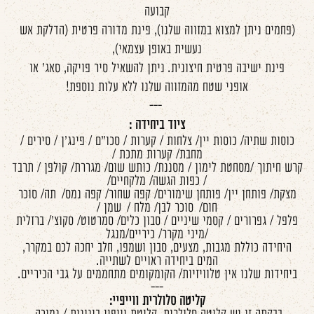
קבועה
(פחמים ניתן למצוא במזווה שלנו), פינת מדורה פרטית (הדלקת אש
נעשית באופן עצמאי),
פינת ישיבה פרטית חיצונית. ניתן להשאיל סיר פויקה, סאג' או
אופני שטח מהמזווה שלנו ללא עלות נוספת!
---
ציוד ביחידה :
כוסות שתיה/ כוסות יין/ צלחות / קערות / סכו"ם / פינג'ן / סירים /
מחבת/ קערות מתכת /
קרש חיתוך /מסחטת לימון / מסננת/ כותש שום/ מגררת/ קולפן / תרבד
/ כפות הגשה/ מלקחיים/
מצקת/ פותחן יין/ פותחן שימורים/ קפה שחור/ קפה נמס/ תה/ סוכר
חום/ סוכר לבן/ מלח / שמן /
פלפל / גפרורים / קסמי שיניים / סבון כלים/ סמרטוט/ סקוצ'/ ברזלית
/מיני מקרר/ כיריים/מנגל
היחידה כוללת מגבות, מצעים, סבון ושמפו, חלב יחכה לכם במקרר,
המים ביחידה ראויים לשתייה.
ביחידות שלנו אין טלוויזיות/ הקומקומים מתחממים על גבי הכיריים.
---
קליטה סלולרית ווייפיי: