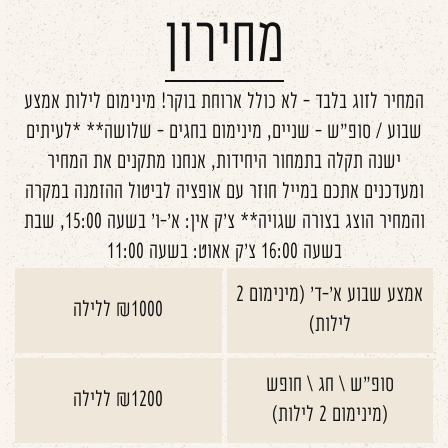
מחירון
המחיר לזוג בלבד - לא כולל ארוחת בוקר! מינימום לילות אמצע
שבוע / סופ"ש - שניים, מינימום בחגים - שלושה** *לעיתים
ישנה תקלה בתמחור היחידות, אנחנו מתקנים את המחיר
ומעדכנים אתכם במייל חוזר עם אופציה לביטול ההזמנה במקרה
והמחיר הוצג בצורה שגויה** צ'ק אין: א'-ו' בשעה 15:00, שבת
בשעה 16:00 צ'ק אאוט: בשעה 11:00
אמצע שבוע א'-ד' (מינימום 2
₪1000 ללילה
לילות)
סופ"ש \ חג \ חופש
₪1200 ללילה
(מינימום 2 לילות)