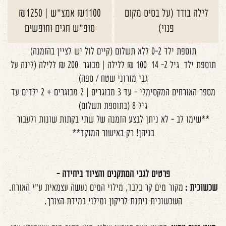
לילה בודד (על בסיס מקום
₪1100 אמצ"ש | ₪1250
פנוי)
סופ"ש חגים וחופשים
תוספת ילד 0-2 ללא תשלום (קיים לול יש לציין בהזמנה)
תוספת ילד גיל 2- 14 100 ₪ ללילה | מבוגר 200 ₪ ללילה (לינה על
גבי מזרוני שטח / ספה)
מספר האורחים המקסימלי - עד 3 מבוגרים | 2 מבוגרים + 2 ילדים עד
גיל 8 (בתוספת תשלום)
**שימו לב - לא ניתן לבצע הזמנה של שתי בקתות שונות ולעבור
בניהן! רק באישור המוקד**
פרטים לגבי המתקנים והציוד ביחידה -
שכשוכית :
מקור מים קר בלבד, מילוי המים נעשה עצמאית ע"י האורח.
השכשוכית ניתנת לריקון ומילוי במידת הצורך.