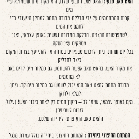
האט טאב טבעי:
ההאט טאב הטבעי שלנו, הוא מקור מים ששמולא ע"י
מים
קרים המתחממים על ידי הדלקת מדורה מתחת למתקן הייעודי כדי
לחמם את המים
לטמפרטורה הרצויה. הדלקת המדורה נעשית באופן עצמאי, ואנו
מספקים עצי הסקה
בכל יום שהות. ניתן לרכוש מבעירים במזווה או להתייעץ בצוות המקום
כיצד להדליק
את מקור האש. בהאט טאב אפשר להשתמש גם כמקור מים קרים באם
לא מחממים
מדורה מתחת להאט טאב הוא יכול לשמש גם כמקור מים קר. ניתן
למלא ולרוקן
מים באופן עצמאי, שימו לב – ריקון המים רק לאחר כיבוי האש! (עלול
לגרום לשריפה)
ההאט טאב הוא פרטי ליחידה שלכם.
---
המתחם החיצוני ביחידה :
המתחם החיצוני ביחידה כולל עמדת מנגל