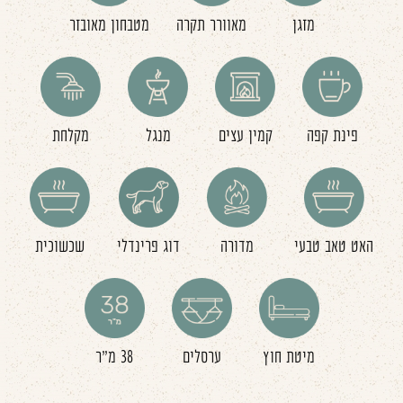
מזגן
מאוורר תקרה
מטבחון מאובזר
פינת קפה
קמין עצים
מנגל
מקלחת
האט טאב טבעי
מדורה
דוג פרינדלי
שכשוכית
מיטת חוץ
ערסלים
38 מ"ר