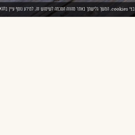
תנא
ע נוסף עיין ב
ם רק מדבר, נוכחות עזה של טבע קד
קה. כשמתקרבים, העין מתחילה ל
 שיטה, בקתה, גב מים, והנה עוד ב
י ההרים, שיחי רותם, צלף וזעתר. ב
פנים לשמורת עשוש, משולבות בבני
נה 13 בקתות, כל אחת בעלת אופי ומתקני