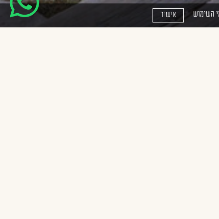
י השימוש
אישור
ום, פראי,
קלוט - גמל
קתה נחבאת
ין גבעות
יה מיוחדת
ם שונים. את